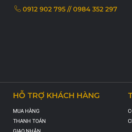
0912 902 795 // 0984 352 297
HỖ TRỢ KHÁCH HÀNG
MUA HÀNG
C
THANH TOÁN
C
GIAO NHẬN