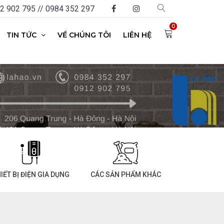
 902 795 // 0984 352 297
0
TIN TỨC
VỀ CHÚNG TÔI
LIÊN HỆ
IẾT BỊ ĐIỆN GIA DỤNG
CÁC SẢN PHẨM KHÁC