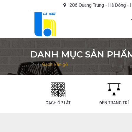
206 Quang Trung - Hà Đông - Hà
Thái Dương Năng, Năng Lượng Mặt Trời
DANH MỤC SẢN PHẨ
Gạch Vân gỗ
GẠCH ỐP LÁT
ĐÈN TRANG TRÍ