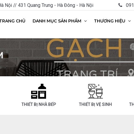
 Nội // 431 Quang Trung - Hà Đông - Hà Nội
0912
TRANG CHỦ
DANH MỤC SẢN PHẨM
THƯƠNG HIỆU
M
THIẾT BỊ NHÀ BẾP
THIẾT BỊ VỆ SINH
TH