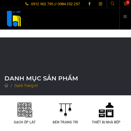
L
0
0912 902 795 // 0984 352 297
DANH MỤC SẢN PHẨM
Gạch Trang trí
GẠCH ỐP LÁT
ĐÈN TRANG TRÍ
THIẾT BỊ NHÀ BẾP